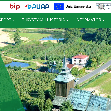
BIP,
Biuletyn
Unia
Gminny
ePUAP
Informacji
Europejska
Portal
EPUAP,
Publicznej
Mapowy
ych
SPORT
TURYSTYKA I HISTORIA
INFORMATOR
Unia
Europejska