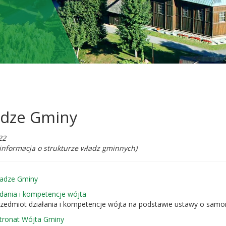
dze Gminy
ba
22
edzających:
 informacja o strukturze władz gminnych)
adze Gminy
dania i kompetencje wójta
rzedmiot działania i kompetencje wójta na podstawie ustawy o samo
tronat Wójta Gminy