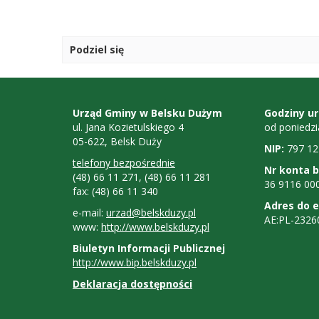
Podziel się
Kontakt
Godz
Urząd Gminy w Belsku Dużym
Godziny u
ul. Jana Kozietulskiego 4
od poniedzi
urzę
05-622, Belsk Duży
NIP:
797 12
NIP,
telefony bezpośrednie
Nr konta 
(48) 66 11 271, (48) 66 11 281
nr
36 9116 00
fax: (48) 66 11 340
kont
Adres do e
e-mail:
urzad@belskduzy.pl
AE:PL-2326
www:
http://www.belskduzy.pl
bank
Biuletyn Informacji Publicznej
http://www.bip.belskduzy.pl
Deklaracja dostępności