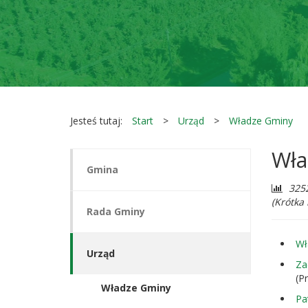
Jesteś tutaj:
Start
Urząd
Władze Gminy
Wła
Gmina
Licz
325
odwi
(Krótka
Rada Gminy
Wł
Urząd
Za
(P
Władze Gminy
Pa