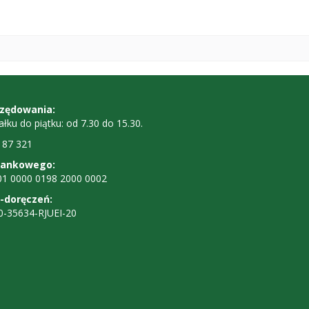
iny
rzędowania:
ałku do piątku: od 7.30 do 15.30.
dowania,
 87 321
bankowego:
01 0000 0198 2000 0002
a
-doręczeń:
0-35634-RJUEI-20
owego