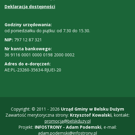
Deklaracja dostępności
Godziny
Godziny urzędowania:
od poniedziałku do piątku: od 7.30 do 15.30.
urzędowania,
NIP:
797 12 87 321
NIP,
Nr konta bankowego:
nr
36 9116 0001 0000 0198 2000 0002
konta
Adres do e-doręczeń:
AE:PL-23260-35634-RJUEI-20
bankowego
Copyright: © 2011 - 2026
Urząd Gminy w Belsku Dużym
Zawartość merytoryczna strony:
Krzysztof Kowalski
, kontakt:
promocja@belskduzy.pl
Projekt:
INFOSTRONY - Adam Podemski
, e-mail:
adam.podemski@infostrony.pl